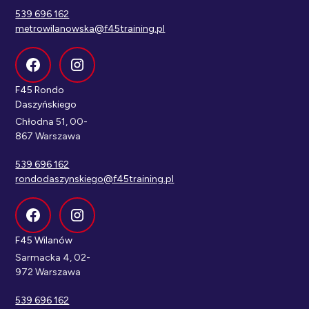
539 696 162
metrowilanowska@f45training.pl
F45 Rondo
Daszyńskiego
Chłodna 51, 00-
867 Warszawa
539 696 162
rondodaszynskiego@f45training.pl
F45 Wilanów
Sarmacka 4, 02-
972 Warszawa
539 696 162