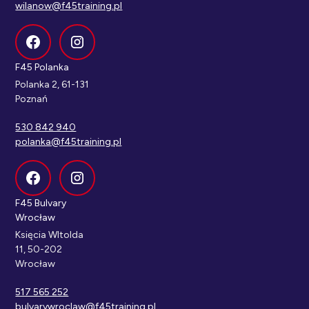
wilanow@f45training.pl
F45 Polanka
Polanka 2, 61-131
Poznań
530 842 940
polanka@f45training.pl
F45 Bulvary
Wrocław
Księcia WItolda
11, 50-202
Wrocław
517 565 252
bulvarywroclaw@f45training.pl