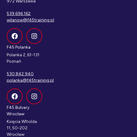
972 Warszawa
539 696 162
wilanow@f45training.pl
F45 Polanka
Polanka 2, 61-131
Poznań
530 842 940
polanka@f45training.pl
F45 Bulvary
Wrocław
Księcia WItolda
11, 50-202
Wrocław