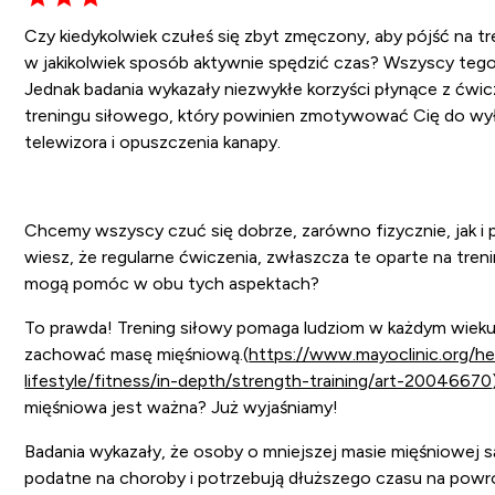
Czy kiedykolwiek czułeś się zbyt zmęczony, aby pójść na tr
w jakikolwiek sposób aktywnie spędzić czas? Wszyscy teg
Jednak badania wykazały niezwykłe korzyści płynące z ćwi
treningu siłowego, który powinien zmotywować Cię do wy
telewizora i opuszczenia kanapy.
Chcemy wszyscy czuć się dobrze, zarówno fizycznie, jak i 
wiesz, że regularne ćwiczenia, zwłaszcza te oparte na tren
mogą pomóc w obu tych aspektach?
To prawda! Trening siłowy pomaga ludziom w każdym wieku
zachować masę mięśniową.(
https://www.mayoclinic.org/he
lifestyle/fitness/in-depth/strength-training/art-20046670
mięśniowa jest ważna? Już wyjaśniamy!
Badania wykazały, że osoby o mniejszej masie mięśniowej są
podatne na choroby i potrzebują dłuższego czasu na powr